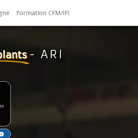
igne
Formation CFM/IFI
- ARI
solants
les